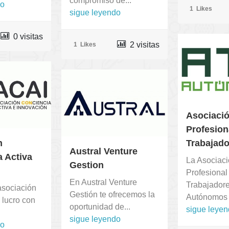
compromiso de...
do
1
Likes
sigue leyendo
0 visitas
2 visitas
1
Likes
Asociaci
Profesion
n
Trabajado
Austral Venture
 Activa
La Asociac
Gestion
Profesional
En Austral Venture
Trabajador
sociación
Gestión te ofrecemos la
Autónomos d
 lucro con
oportunidad de...
sigue leye
sigue leyendo
do