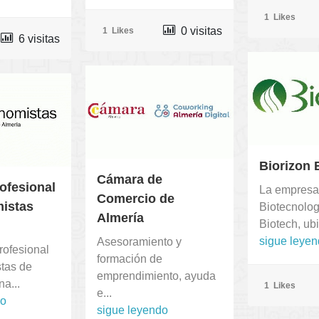
1
Likes
0 visitas
1
Likes
6 visitas
Biorizon 
Cámara de
ofesional
La empresa
Comercio de
istas
Biotecnolog
Almería
Biotech, ubi
sigue leye
Asesoramiento y
rofesional
formación de
tas de
emprendimiento, ayuda
na...
1
Likes
e...
do
sigue leyendo