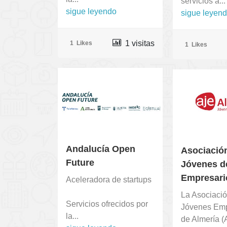
servicios a...
sigue leyendo
sigue leyen
1 visitas
1
Likes
1
Likes
Andalucía Open
Asociació
Future
Jóvenes d
Empresario
Aceleradora de startups
La Asociaci
Servicios ofrecidos por
Jóvenes Emp
la...
de Almería (