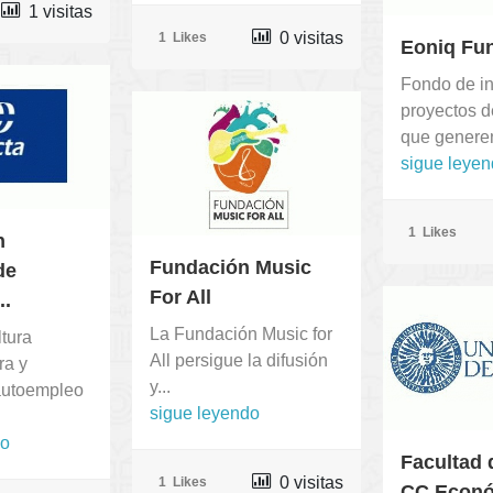
1 visitas
0 visitas
1
Likes
Eoniq Fu
Fondo de in
proyectos d
que generen
sigue leye
1
Likes
n
Fundación Music
de
For All
..
La Fundación Music for
ltura
All persigue la difusión
ra y
y...
 autoempleo
sigue leyendo
do
Facultad 
0 visitas
1
Likes
CC.Económ