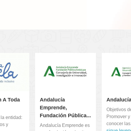
n A Toda
Andalucía
Andalucía
Emprende,
Objetivos de
Fundación Pública...
Promover y 
la entidad:
conocer las.
os y
Andalucía Emprende es
sigue leye