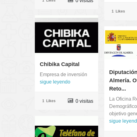
0 visitas
1
Likes
1
Likes
Chibika Capital
Diputació
Empresa de inversión
Almería. O
sigue leyendo
Reto...
La Oficina R
0 visitas
1
Likes
Demográfico
objetivo gene
sigue leyen