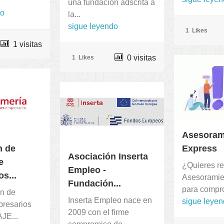
una fundación adscrita a
do
la...
sigue leyendo
1
Likes
1 visitas
0 visitas
1
Likes
Asesoram
n de
Express
Asociación Inserta
e
¿Quieres re
Empleo -
s...
Asesoramie
Fundación...
para compro
ón de
Inserta Empleo nace en
sigue leye
resarios
2009 con el firme
AJE...