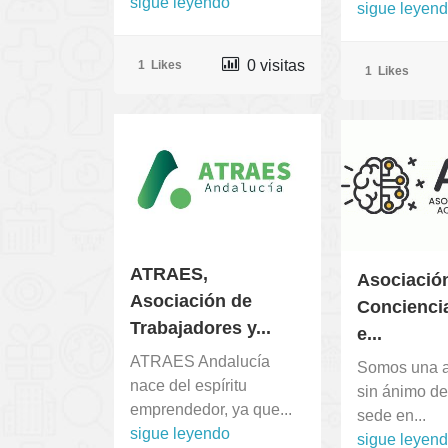
sigue leyendo
sigue leyen
0 visitas
1
Likes
1
Likes
ATRAES,
Asociació
Asociación de
Conciencia
Trabajadores y...
e...
ATRAES Andalucía
Somos una a
nace del espíritu
sin ánimo de
emprendedor, ya que...
sede en...
sigue leyendo
sigue leyen