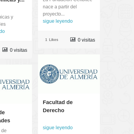
nace a partir del
proyecto...
icas y
sigue leyendo
les
ndo
0 visitas
1
Likes
0 visitas
Facultad de
Derecho
de
ades
sigue leyendo
 de