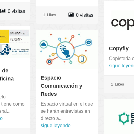
0 visitas
0 visitas
1
Likes
Copyfly
Copistería o
sigue leye
n de
Espacio
ficina
1
Likes
Comunicación y
Redes
eto
 tiene como
Espacio virtual en el que
ral...
se harán entrevistas en
do
directo a...
sigue leyendo