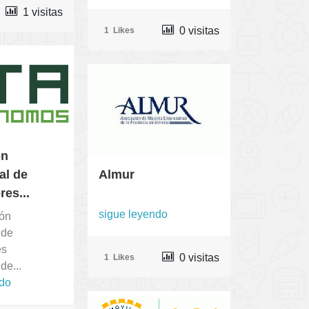
1 visitas
0 visitas
1
Likes
ón
al de
Almur
res...
sigue leyendo
ión
 de
es
0 visitas
1
Likes
e...
ndo