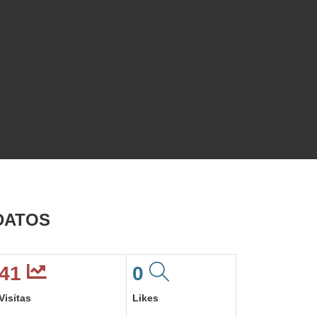
DATOS
41
0
Visitas
Likes