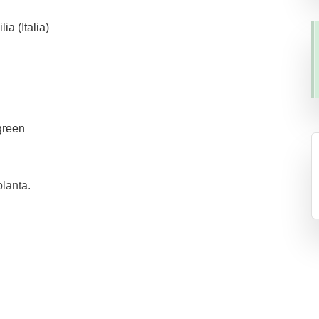
ia (Italia)
green
planta.