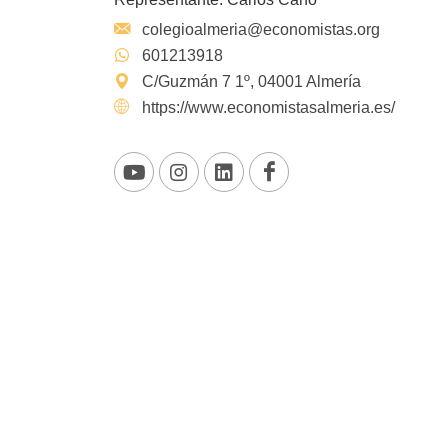
colegioalmeria@economistas.org
601213918
C/Guzmán 7 1º, 04001 Almería
https://www.economistasalmeria.es/