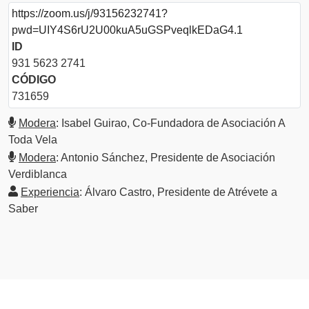
https://zoom.us/j/93156232741?
pwd=UIY4S6rU2U00kuA5uGSPveqlkEDaG4.1
ID
931 5623 2741
CÓDIGO
731659
Modera
: Isabel Guirao, Co-Fundadora de Asociación A
Toda Vela
Modera
: Antonio Sánchez, Presidente de Asociación
Verdiblanca
Experiencia
: Álvaro Castro, Presidente de Atrévete a
Saber