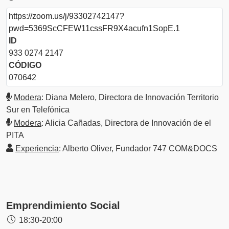
https://zoom.us/j/93302742147?
pwd=5369ScCFEW11cssFR9X4acufn1SopE.1
ID
933 0274 2147
CÓDIGO
070642
Modera
: Diana Melero, Directora de Innovación Territorio
Sur en Telefónica
Modera
: Alicia Cañadas, Directora de Innovación de el
PITA
Experiencia
: Alberto Oliver, Fundador 747 COM&DOCS
Emprendimiento Social
18:30-20:00