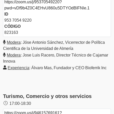
https://zoom.us/j/95370549220?
pwd=vDf9b4Z0C4EHvU860u5DTYOdBIFNle.1
ID
953 7054 9220
CÓDIGO
823163
Modera
: Jóse Antonio Sánchez, Vicerrector de Política
Cientifica de la Universidad de Almería
Modera
: Jose Luis Racero, Director Técnico de Cajamar
Innova
Experiencia
: Álvaro Mas, Fundador y CEO Bioferrik Inc
Turismo, Comercio y otros servicios
17:00-18:30
https://zoom.us/j/94615769161?