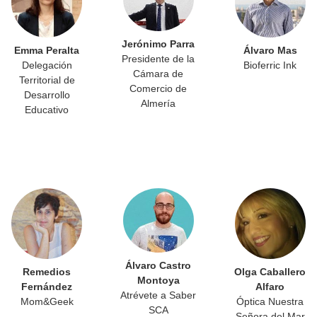
Jerónimo Parra
Emma Peralta
Álvaro Mas
Presidente de la
Delegación
Bioferric Ink
Cámara de
Territorial de
Comercio de
Desarrollo
Almería
Educativo
Álvaro Castro
Remedios
Olga Caballero
Montoya
Fernández
Alfaro
Atrévete a Saber
Mom&Geek
Óptica Nuestra
SCA
Señora del Mar