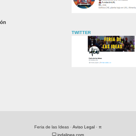
ión
TWITTER
Feria de las Ideas ·
Aviso Legal
·
π
indalinea.com