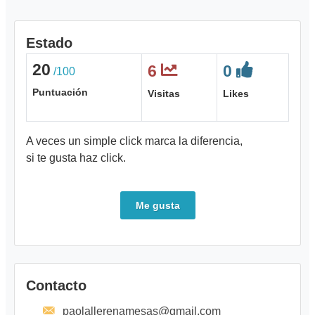
Estado
20
6
0
/100
Puntuación
Visitas
Likes
A veces un simple click marca la diferencia,
si te gusta haz click.
Me gusta
Contacto
paolallerenamesas@gmail.com