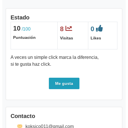
Estado
10
8
0
/100
Puntuación
Visitas
Likes
A veces un simple click marca la diferencia,
si te gusta haz click.
Me gusta
Contacto
koksico011@gmail.com