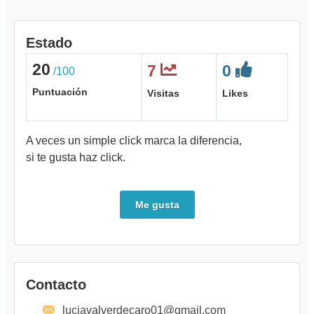
Estado
20
7
0
/100
Puntuación
Visitas
Likes
A veces un simple click marca la diferencia,
si te gusta haz click.
Me gusta
Contacto
luciavalverdecaro01@gmail.com