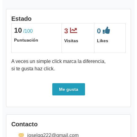
Estado
10
3
0
/100
Puntuación
Visitas
Likes
A veces un simple click marca la diferencia,
si te gusta haz click.
Me gusta
Contacto
joselgg222@gmail.com