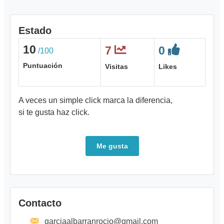
Estado
10
7
0
/100
Puntuación
Visitas
Likes
A veces un simple click marca la diferencia,
si te gusta haz click.
Me gusta
Contacto
garciaalbarranrocio@gmail.com