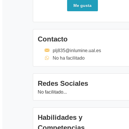
Me gusta
Contacto
plj835@inlumine.ual.es
No ha facilitado
Redes Sociales
No facilitado...
Habilidades y
Competencias