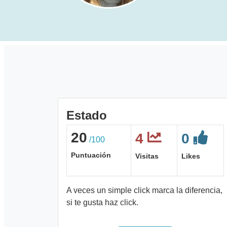
Estado
20
4
0
/100
Puntuación
Visitas
Likes
A veces un simple click marca la diferencia,
si te gusta haz click.