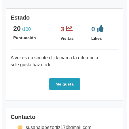
Estado
20
3
0
/100
Puntuación
Visitas
Likes
A veces un simple click marca la diferencia,
si te gusta haz click.
Me gusta
Contacto
susanalopezortiz17@gmail.com