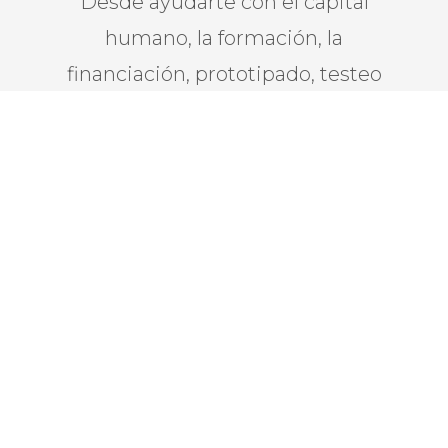
Desde ayudarte con el capital
humano, la formación, la
financiación, prototipado, testeo
de producto y puesta en macha.
Todo un camino por recorrer en el
que no estaras sol@.
4495